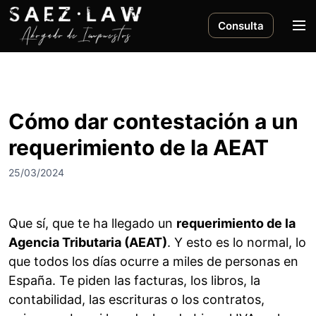
S
a
M
Consulta
l
e
t
n
a
ú
r
a
Cómo dar contestación a un
l
requerimiento de la AEAT
c
o
25/03/2024
n
t
e
Que sí, que te ha llegado un
requerimiento de la
n
Agencia Tributaria (AEAT)
. Y esto es lo normal, lo
i
que todos los días ocurre a miles de personas en
d
o
España. Te piden las facturas, los libros, la
contabilidad, las escrituras o los contratos,