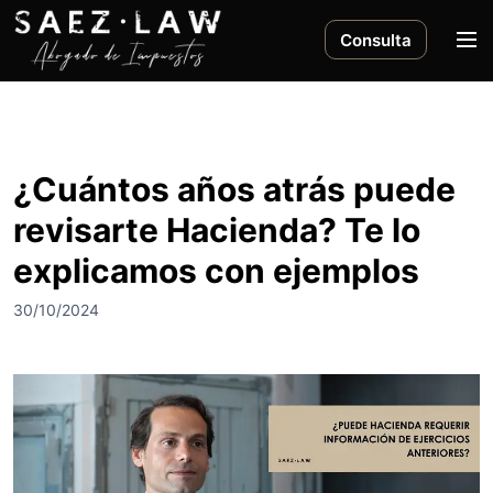
S
a
M
Consulta
l
e
t
n
a
ú
r
a
¿Cuántos años atrás puede
l
revisarte Hacienda? Te lo
c
o
explicamos con ejemplos
n
t
30/10/2024
e
n
i
d
o