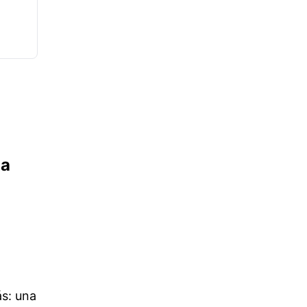
da
n
ás: una