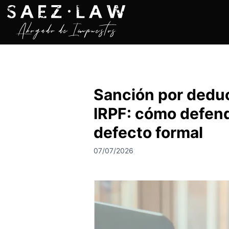
S
a
l
t
a
r
a
Sanción por deduc
l
c
IRPF: cómo defend
o
n
defecto formal
t
07/07/2026
e
n
i
d
o