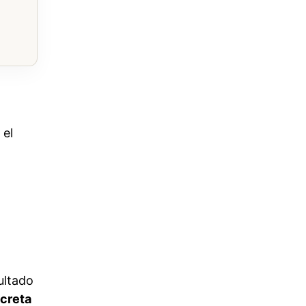
 el
ultado
creta