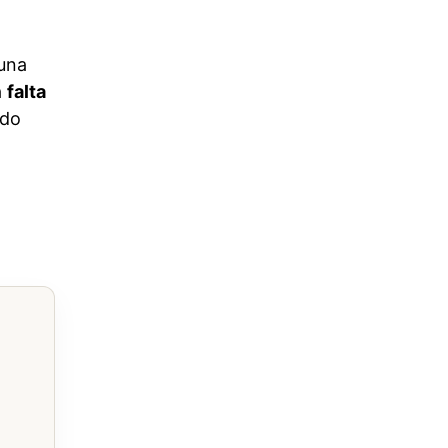
 una
a
falta
ado