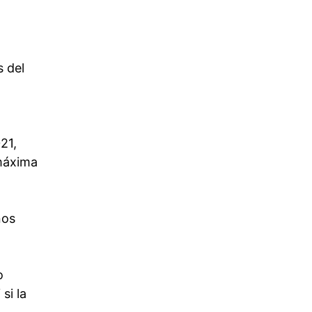
s del
21,
 máxima
nos
o
si la