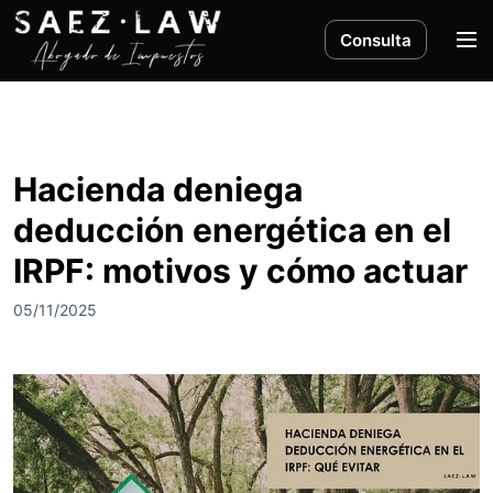
S
a
M
Consulta
l
e
t
n
a
ú
r
a
Hacienda deniega
l
deducción energética en el
c
o
IRPF: motivos y cómo actuar
n
t
05/11/2025
e
n
i
d
o