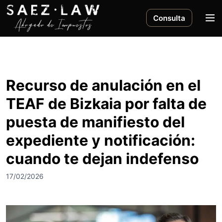
S
a
M
Consulta
l
e
t
n
a
ú
r
a
Recurso de anulación en el
l
TEAF de Bizkaia por falta de
c
o
puesta de manifiesto del
n
expediente y notificación:
t
e
cuando te dejan indefenso
n
i
17/02/2026
d
o