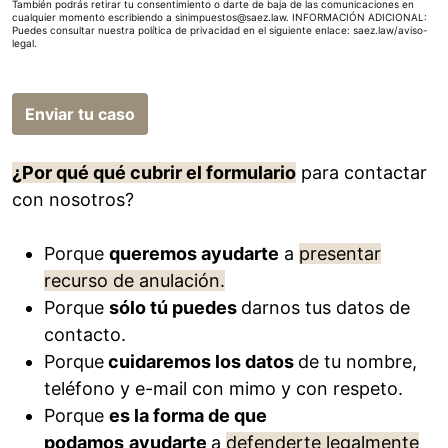
También podrás retirar tu consentimiento o darte de baja de las comunicaciones en
cualquier momento escribiendo a sinimpuestos@saez.law. INFORMACIÓN ADICIONAL:
Puedes consultar nuestra política de privacidad en el siguiente enlace:
saez.law/aviso-
legal
.
Enviar tu caso
¿Por qué qué cubrir el formulario
para contactar
con nosotros?
Porque
queremos ayudarte
a
presentar
recurso de anulación.
Porque
sólo tú puedes
darnos tus datos de
contacto.
Porque
cuidaremos los datos
de tu nombre,
teléfono y e-mail con mimo y con respeto.
Porque
es la forma de que
podamos
ayudarte
a
defenderte legalmente