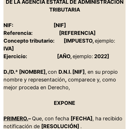
DE LA AGENCIA ESTATAL DE ADMINISTRACIÓN
TRIBUTARIA
NIF: [NIF]
Referencia: [REFERENCIA]
Concepto tributario: [IMPUESTO,
ejemplo:
IVA]
Ejercicio: [AÑO,
ejemplo:
2022]
D./D.ª [NOMBRE],
con
D.N.I. [NIF]
, en su propio
nombre y representación
,
comparece y, como
mejor proceda en Derecho,
EXPONE
PRIMERO.
–
Que, con fecha
[FECHA]
, ha recibido
notificación de
[RESOLUCIÓN]
.