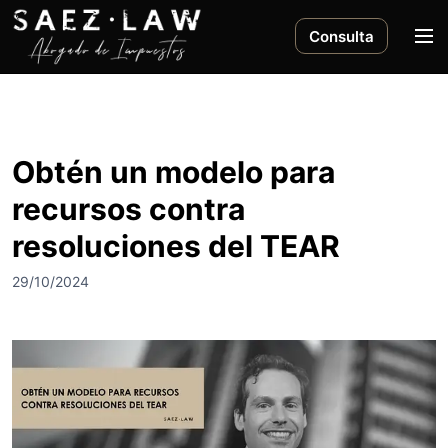
S
a
M
Consulta
l
e
t
n
a
ú
r
a
Obtén un modelo para
l
recursos contra
c
o
resoluciones del TEAR
n
t
29/10/2024
e
n
i
d
o