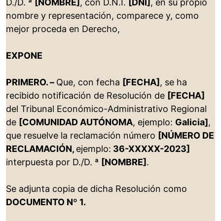
D./D. ª
[NOMBRE]
, con D.N.I.
[DNI]
, en su propio
nombre y representación, comparece y, como
mejor proceda en Derecho,
EXPONE
PRIMERO. –
Que, con fecha
[FECHA]
, se ha
recibido notificación de Resolución de
[FECHA]
del Tribunal Económico-Administrativo Regional
de
[COMUNIDAD AUTÓNOMA
, ejemplo:
Galicia]
,
que resuelve la reclamación número
[NÚMERO DE
RECLAMACIÓN,
ejemplo:
36-XXXXX-2023]
interpuesta por D./D. ª
[NOMBRE]
.
Se adjunta copia de dicha Resolución como
DOCUMENTO Nº 1.