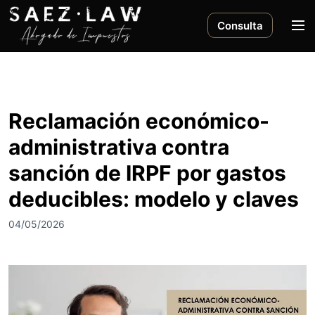
S
a
M
Consulta
l
e
t
n
a
ú
r
a
Reclamación económico-
l
administrativa contra
c
o
sanción de IRPF por gastos
n
deducibles: modelo y claves
t
e
04/05/2026
n
i
d
o