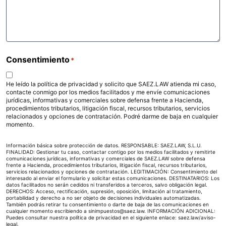
Consentimiento
*
He leído la política de privacidad y solicito que SAEZ.LAW atienda mi caso,
contacte conmigo por los medios facilitados y me envíe comunicaciones
jurídicas, informativas y comerciales sobre defensa frente a Hacienda,
procedimientos tributarios, litigación fiscal, recursos tributarios, servicios
relacionados y opciones de contratación. Podré darme de baja en cualquier
momento.
Información básica sobre protección de datos. RESPONSABLE: SAEZ.LAW, S.L.U.
FINALIDAD: Gestionar tu caso, contactar contigo por los medios facilitados y remitirte
comunicaciones jurídicas, informativas y comerciales de SAEZ.LAW sobre defensa
frente a Hacienda, procedimientos tributarios, litigación fiscal, recursos tributarios,
servicios relacionados y opciones de contratación. LEGITIMACIÓN: Consentimiento del
interesado al enviar el formulario y solicitar estas comunicaciones. DESTINATARIOS: Los
datos facilitados no serán cedidos ni transferidos a terceros, salvo obligación legal.
DERECHOS: Acceso, rectificación, supresión, oposición, limitación al tratamiento,
portabilidad y derecho a no ser objeto de decisiones individuales automatizadas.
También podrás retirar tu consentimiento o darte de baja de las comunicaciones en
cualquier momento escribiendo a sinimpuestos@saez.law. INFORMACIÓN ADICIONAL:
Puedes consultar nuestra política de privacidad en el siguiente enlace:
saez.law/aviso-
legal
.