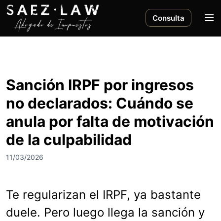
S
a
M
Consulta
l
e
t
n
a
ú
r
a
Sanción IRPF por ingresos
l
no declarados: Cuándo se
c
o
anula por falta de motivación
n
de la culpabilidad
t
e
11/03/2026
n
i
d
Te regularizan el IRPF, ya bastante
o
duele. Pero luego llega la sanción y