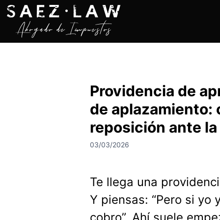
S
a
l
t
a
r
a
Providencia de ap
l
c
de aplazamiento: 
o
n
reposición ante l
t
03/03/2026
e
n
i
Te llega una providenci
d
o
Y piensas: “Pero si yo
cobro”. Ahí suele empe