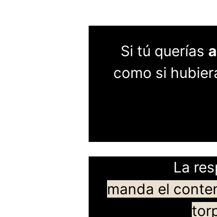
Si tú querías
a
como si hubiera
La res
manda el conteni
tor