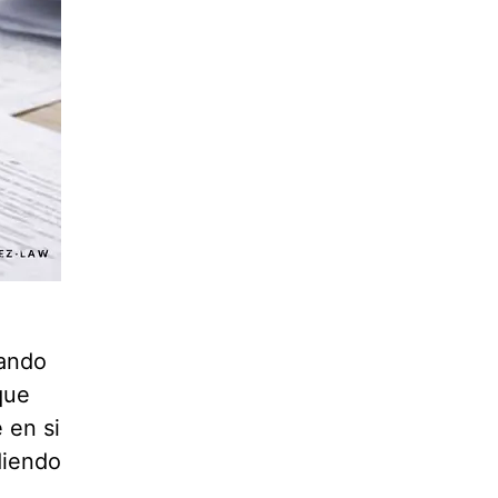
tando
que
 en si
diendo