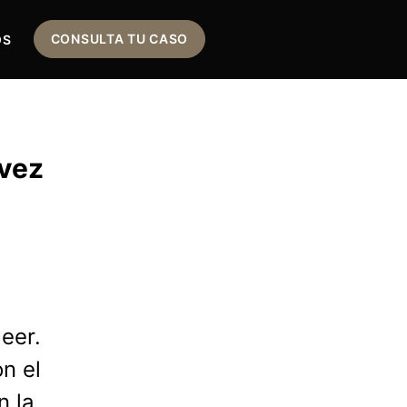
CONSULTA TU CASO
OS
 vez
eer.
n el
n la