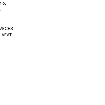
mio,
a
 VECES
 AEAT.