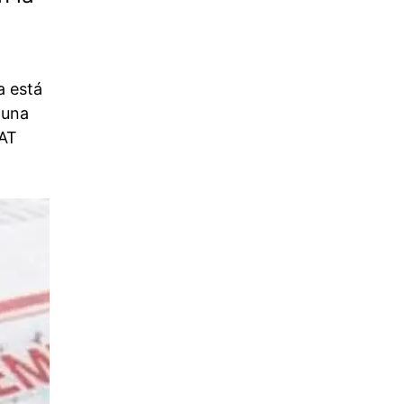
a está
 una
EAT