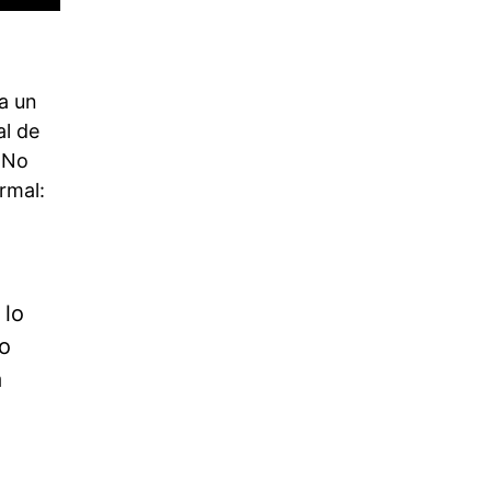
ga un
al de
. No
rmal:
 lo
ño
a