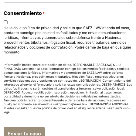
Consentimiento
*
He leído la política de privacidad y solicito que SAEZ.LAW atienda mi caso,
contacte conmigo por los medios facilitados y me envíe comunicaciones
jurídicas, informativas y comerciales sobre defensa frente a Hacienda,
procedimientos tributarios, litigación fiscal, recursos tributarios, servicios
relacionados y opciones de contratación. Podré darme de baja en cualquier
momento.
Información básica sobre protección de datos. RESPONSABLE: SAEZ.LAW, S.L.U.
FINALIDAD: Gestionar tu caso, contactar contigo por los medios facilitados y remitirte
comunicaciones jurídicas, informativas y comerciales de SAEZ.LAW sobre defensa
frente a Hacienda, procedimientos tributarios, litigación fiscal, recursos tributarios,
servicios relacionados y opciones de contratación. LEGITIMACIÓN: Consentimiento del
interesado al enviar el formulario y solicitar estas comunicaciones. DESTINATARIOS: Los
datos facilitados no serán cedidos ni transferidos a terceros, salvo obligación legal.
DERECHOS: Acceso, rectificación, supresión, oposición, limitación al tratamiento,
portabilidad y derecho a no ser objeto de decisiones individuales automatizadas.
También podrás retirar tu consentimiento o darte de baja de las comunicaciones en
cualquier momento escribiendo a sinimpuestos@saez.law. INFORMACIÓN ADICIONAL:
Puedes consultar nuestra política de privacidad en el siguiente enlace:
saez.law/aviso-
legal
.
Enviar tu caso