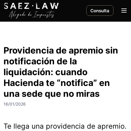
S
a
M
Consulta
l
e
t
n
a
ú
r
a
Providencia de apremio sin
l
notificación de la
c
o
liquidación: cuando
n
Hacienda te “notifica” en
t
e
una sede que no miras
n
i
16/01/2026
d
o
Te llega una providencia de apremio.