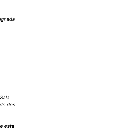
pugnada
 Sala
 de dos
de esta