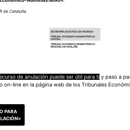
AR de Cataluña.
ecurso de anulación puede ser útil para ti
y paso a pa
 on-line en la página web de los Tribunales Económ
O PARA
ULACIÓN»