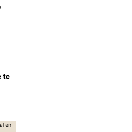
o
 te
i
ial en