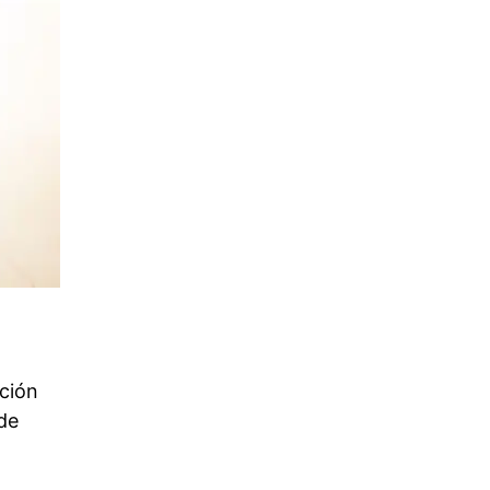
ación
de