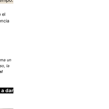
 el
encia
ima un
so, la
el
 a dar