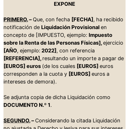
EXPONE
PRIMERO.
–
Que, con fecha
[FECHA]
, ha recibido
notificación de
Liquidación Provisional
en
concepto de [IMPUESTO, ejemplo:
Impuesto
sobre la Renta de las Personas Físicas]
,
ejercicio
[AÑO
, ejemplo:
2022]
, con referencia
[REFERENCIA]
,
resultando un importe a pagar de
[EUROS] euros
(de los cuales
[EUROS]
euros
corresponden a la cuota y
[EUROS]
euros a
intereses de demora).
Se adjunta copia de dicha Liquidación como
DOCUMENTO N.º 1
.
SEGUNDO.
–
Considerando la citada Liquidación
no ajustada a Derecho y lesiva para sus intereses,