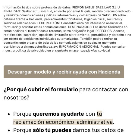
Información básica sobre protección de datos. RESPONSABLE: SAEZ.LAW, S.L.U.
FINALIDAD: Gestionar tu solicitud, enviarte por email la guía, modelo o recurso indicado
y remitirte comunicaciones jurídicas, informativas y comerciales de SAEZ.LAW sobre
defensa frente a Hacienda, procedimientos tributarios, litigación fiscal, recursos y
servicios relacionados. LEGITIMACIÓN: Consentimiento del interesado al enviar el
formulario y solicitar estas comunicaciones. DESTINATARIOS: Los datos facilitados no
serán cedidos ni transferidos a terceros, salvo obligación legal. DERECHOS: Acceso,
rectificación, supresión, oposición, limitación al tratamiento, portabilidad y derecho a no
ser objeto de decisiones individuales automatizadas. También podrás retirar tu
consentimiento o darte de baja de las comunicaciones en cualquier momento
escribiendo a sinimpuestos@saez.law. INFORMACIÓN ADICIONAL: Puedes consultar
nuestra política de privacidad en el siguiente enlace:
saez.law/aviso-legal
.
Descargar modelo y recibir ayuda con Hacienda
¿Por qué cubrir el formulario
para contactar con
nosotros?
Porque
queremos ayudarte
con
tu
reclamación económico-administrativa
.
Porque
sólo tú puedes
darnos tus datos de