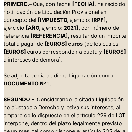
PRIMERO.
–
Que, con fecha
[FECHA]
, ha recibido
notificación de Liquidación Provisional en
concepto del
[IMPUESTO,
ejemplo:
IRPF]
,
ejercicio
[AÑO,
ejemplo:
2021],
con número de
referencia
[REFERENCIA]
, resultando un importe
total a pagar de
[EUROS] euros
(de los cuales
[EUROS]
euros corresponden a cuota y
[EUROS]
a intereses de demora).
Se adjunta copia de dicha Liquidación como
DOCUMENTO Nº 1.
SEGUNDO
.- Considerando la citada Liquidación
no ajustada a Derecho y lesiva sus intereses, al
amparo de lo dispuesto en el artículo 229 de LGT,
interpone, dentro del plazo legalmente previsto
de un mes, tal como dispone el artículo 235 de la