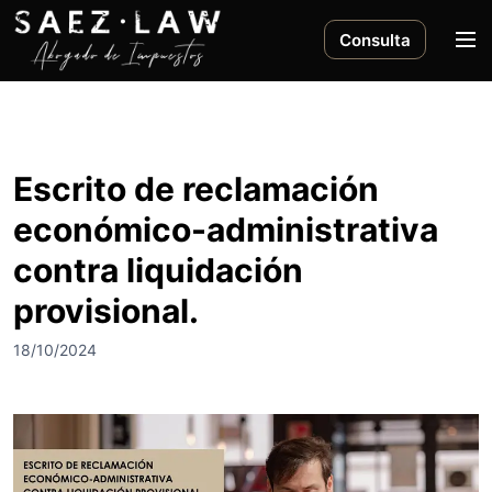
S
a
M
Consulta
l
e
t
n
a
ú
r
a
Escrito de reclamación
l
económico-administrativa
c
o
contra liquidación
n
provisional.
t
e
18/10/2024
n
i
d
o