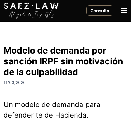
S
a
M
Consulta
l
e
t
n
a
ú
r
a
Modelo de demanda por
l
sanción IRPF sin motivación
c
o
de la culpabilidad
n
t
11/03/2026
e
n
i
Un modelo de demanda para
d
defender te de Hacienda.
o