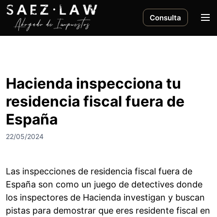
S
a
M
Consulta
l
e
t
n
a
ú
r
a
Hacienda inspecciona tu
l
residencia fiscal fuera de
c
o
España
n
t
22/05/2024
e
n
i
Las inspecciones de residencia fiscal fuera de
d
España son como un juego de detectives donde
o
los inspectores de Hacienda investigan y buscan
pistas para demostrar que eres residente fiscal en