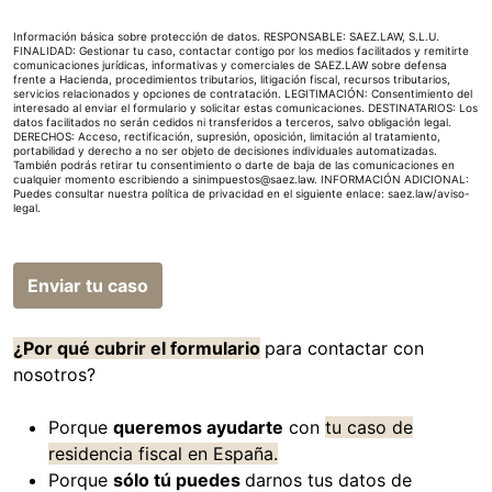
Información básica sobre protección de datos. RESPONSABLE: SAEZ.LAW, S.L.U.
FINALIDAD: Gestionar tu caso, contactar contigo por los medios facilitados y remitirte
comunicaciones jurídicas, informativas y comerciales de SAEZ.LAW sobre defensa
frente a Hacienda, procedimientos tributarios, litigación fiscal, recursos tributarios,
servicios relacionados y opciones de contratación. LEGITIMACIÓN: Consentimiento del
interesado al enviar el formulario y solicitar estas comunicaciones. DESTINATARIOS: Los
datos facilitados no serán cedidos ni transferidos a terceros, salvo obligación legal.
DERECHOS: Acceso, rectificación, supresión, oposición, limitación al tratamiento,
portabilidad y derecho a no ser objeto de decisiones individuales automatizadas.
También podrás retirar tu consentimiento o darte de baja de las comunicaciones en
cualquier momento escribiendo a sinimpuestos@saez.law. INFORMACIÓN ADICIONAL:
Puedes consultar nuestra política de privacidad en el siguiente enlace:
saez.law/aviso-
legal
.
Enviar tu caso
¿Por qué cubrir el formulario
para contactar con
nosotros?
Porque
queremos ayudarte
con
tu caso de
residencia fiscal en España.
Porque
sólo tú puedes
darnos tus datos de