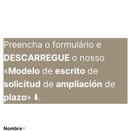
Preencha o formulário e
DESCARREGUE
o nosso
«
Modelo
de
escrito
de
solicitud
de
ampliación
de
plazo
» ⬇️.
Nombre
*