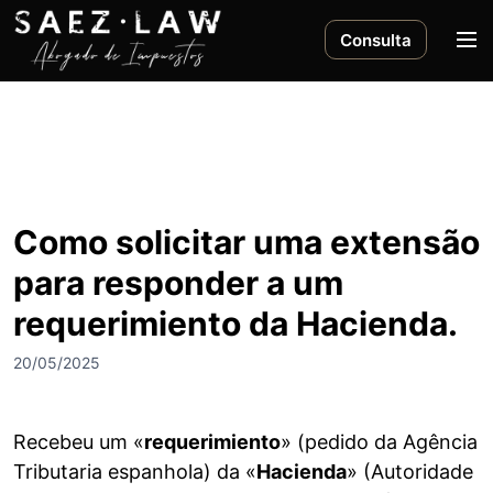
S
k
M
Consulta
i
e
p
n
t
u
o
c
o
n
Como solicitar uma extensão
t
para responder a um
e
n
requerimiento da Hacienda.
t
20/05/2025
Recebeu um «
requerimiento
» (pedido da Agência
Tributaria espanhola) da «
Hacienda
» (Autoridade