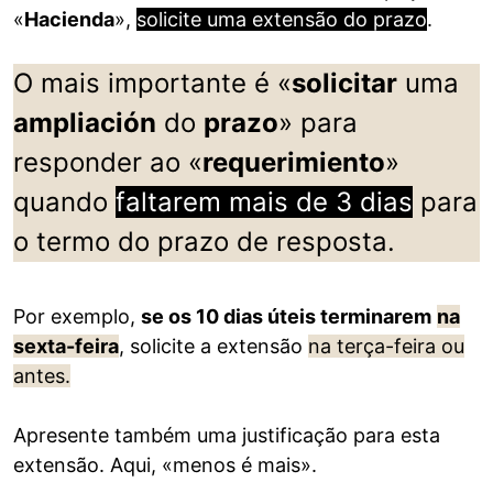
«
Hacienda
»,
solicite uma extensão do prazo
.
O mais importante é «
solicitar
uma
ampliación
do
prazo
» para
responder ao «
requerimiento
»
quando
faltarem mais de 3 dias
para
o termo do prazo de resposta.
Por exemplo,
se os 10 dias úteis terminarem
na
sexta-feira
, solicite a extensão
na terça-feira ou
antes.
Apresente também uma justificação para esta
extensão. Aqui, «menos é mais».