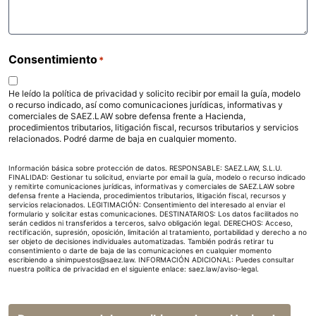
Consentimiento
*
He leído la política de privacidad y solicito recibir por email la guía, modelo
o recurso indicado, así como comunicaciones jurídicas, informativas y
comerciales de SAEZ.LAW sobre defensa frente a Hacienda,
procedimientos tributarios, litigación fiscal, recursos tributarios y servicios
relacionados. Podré darme de baja en cualquier momento.
Información básica sobre protección de datos. RESPONSABLE: SAEZ.LAW, S.L.U.
FINALIDAD: Gestionar tu solicitud, enviarte por email la guía, modelo o recurso indicado
y remitirte comunicaciones jurídicas, informativas y comerciales de SAEZ.LAW sobre
defensa frente a Hacienda, procedimientos tributarios, litigación fiscal, recursos y
servicios relacionados. LEGITIMACIÓN: Consentimiento del interesado al enviar el
formulario y solicitar estas comunicaciones. DESTINATARIOS: Los datos facilitados no
serán cedidos ni transferidos a terceros, salvo obligación legal. DERECHOS: Acceso,
rectificación, supresión, oposición, limitación al tratamiento, portabilidad y derecho a no
ser objeto de decisiones individuales automatizadas. También podrás retirar tu
consentimiento o darte de baja de las comunicaciones en cualquier momento
escribiendo a sinimpuestos@saez.law. INFORMACIÓN ADICIONAL: Puedes consultar
nuestra política de privacidad en el siguiente enlace:
saez.law/aviso-legal
.