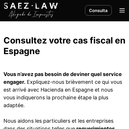
S
k
M
Consulta
i
e
p
n
t
u
o
Consultez votre cas fiscal en
c
Espagne
o
n
t
e
Vous n’avez pas besoin de deviner quel service
n
engager.
Expliquez-nous brièvement ce qui vous
t
est arrivé avec Hacienda en Espagne et nous
vous indiquerons la prochaine étape la plus
adaptée.
Nous aidons les particuliers et les entreprises
dans des situations telles que
requerimientos,