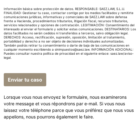
Información básica sobre protección de datos. RESPONSABLE: SAEZ.LAW, S.L.U.
FINALIDAD: Gestionar tu caso, contactar contigo por los medios facilitados y remitirte
comunicaciones jurídicas, informativas y comerciales de SAEZ.LAW sobre defensa
frente a Hacienda, procedimientos tributarios, litigación fiscal, recursos tributarios,
servicios relacionados y opciones de contratación. LEGITIMACIÓN: Consentimiento del
interesado al enviar el formulario y solicitar estas comunicaciones. DESTINATARIOS: Los
datos facilitados no serán cedidos ni transferidos a terceros, salvo obligación legal.
DERECHOS: Acceso, rectificación, supresión, oposición, limitación al tratamiento,
portabilidad y derecho a no ser objeto de decisiones individuales automatizadas.
También podrás retirar tu consentimiento o darte de baja de las comunicaciones en
cualquier momento escribiendo a sinimpuestos@saez.law. INFORMACIÓN ADICIONAL:
Puedes consultar nuestra política de privacidad en el siguiente enlace:
saez.law/aviso-
legal
.
Enviar tu caso
Lorsque vous nous envoyez le formulaire, nous examinerons
votre message et vous répondrons par e-mail. Si vous nous
laissez votre téléphone parce que vous préférez que nous vous
appelions, nous pourrons également le faire.