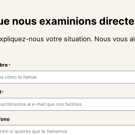
ue nous examinions directe
liquez-nous votre situation. Nous vous aide
bre
*
l
*
fono