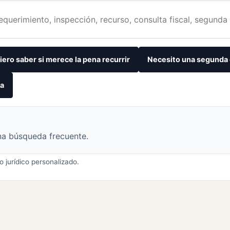
iero saber si merece la pena recurrir
Necesito una segunda 
ta
na búsqueda frecuente.
o jurídico personalizado.