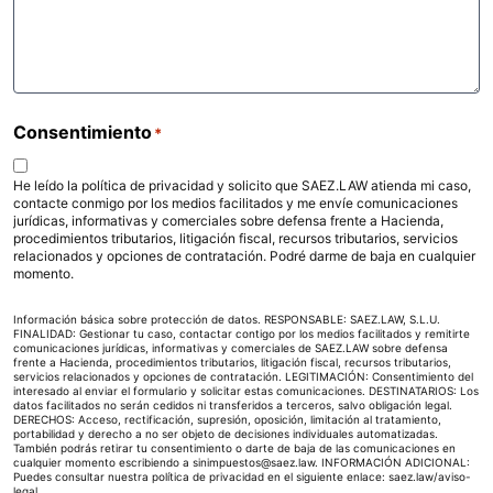
Consentimiento
*
He leído la política de privacidad y solicito que SAEZ.LAW atienda mi caso,
contacte conmigo por los medios facilitados y me envíe comunicaciones
jurídicas, informativas y comerciales sobre defensa frente a Hacienda,
procedimientos tributarios, litigación fiscal, recursos tributarios, servicios
relacionados y opciones de contratación. Podré darme de baja en cualquier
momento.
Información básica sobre protección de datos. RESPONSABLE: SAEZ.LAW, S.L.U.
FINALIDAD: Gestionar tu caso, contactar contigo por los medios facilitados y remitirte
comunicaciones jurídicas, informativas y comerciales de SAEZ.LAW sobre defensa
frente a Hacienda, procedimientos tributarios, litigación fiscal, recursos tributarios,
servicios relacionados y opciones de contratación. LEGITIMACIÓN: Consentimiento del
interesado al enviar el formulario y solicitar estas comunicaciones. DESTINATARIOS: Los
datos facilitados no serán cedidos ni transferidos a terceros, salvo obligación legal.
DERECHOS: Acceso, rectificación, supresión, oposición, limitación al tratamiento,
portabilidad y derecho a no ser objeto de decisiones individuales automatizadas.
También podrás retirar tu consentimiento o darte de baja de las comunicaciones en
cualquier momento escribiendo a sinimpuestos@saez.law. INFORMACIÓN ADICIONAL:
Puedes consultar nuestra política de privacidad en el siguiente enlace:
saez.law/aviso-
legal
.