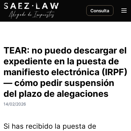
S
a
M
Consulta
l
e
t
n
a
ú
r
a
TEAR: no puedo descargar el
l
expediente en la puesta de
c
o
manifiesto electrónica (IRPF)
n
— cómo pedir suspensión
t
e
del plazo de alegaciones
n
i
14/02/2026
d
o
Si has recibido la puesta de