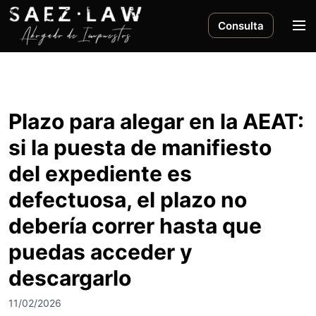
S
a
M
Consulta
l
e
t
n
a
ú
r
a
Plazo para alegar en la AEAT:
l
si la puesta de manifiesto
c
o
del expediente es
n
defectuosa, el plazo no
t
e
debería correr hasta que
n
i
puedas acceder y
d
descargarlo
o
11/02/2026