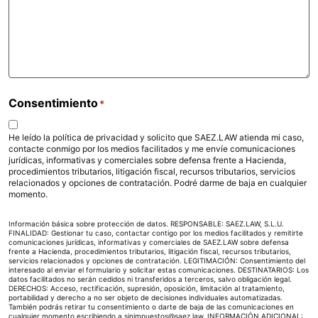
Consentimiento
*
He leído la política de privacidad y solicito que SAEZ.LAW atienda mi caso,
contacte conmigo por los medios facilitados y me envíe comunicaciones
jurídicas, informativas y comerciales sobre defensa frente a Hacienda,
procedimientos tributarios, litigación fiscal, recursos tributarios, servicios
relacionados y opciones de contratación. Podré darme de baja en cualquier
momento.
Información básica sobre protección de datos. RESPONSABLE: SAEZ.LAW, S.L.U.
FINALIDAD: Gestionar tu caso, contactar contigo por los medios facilitados y remitirte
comunicaciones jurídicas, informativas y comerciales de SAEZ.LAW sobre defensa
frente a Hacienda, procedimientos tributarios, litigación fiscal, recursos tributarios,
servicios relacionados y opciones de contratación. LEGITIMACIÓN: Consentimiento del
interesado al enviar el formulario y solicitar estas comunicaciones. DESTINATARIOS: Los
datos facilitados no serán cedidos ni transferidos a terceros, salvo obligación legal.
DERECHOS: Acceso, rectificación, supresión, oposición, limitación al tratamiento,
portabilidad y derecho a no ser objeto de decisiones individuales automatizadas.
También podrás retirar tu consentimiento o darte de baja de las comunicaciones en
cualquier momento escribiendo a sinimpuestos@saez.law. INFORMACIÓN ADICIONAL: