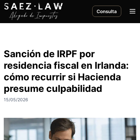
S
a
M
Consulta
l
e
t
n
a
ú
r
a
Sanción de IRPF por
l
residencia fiscal en Irlanda:
c
o
cómo recurrir si Hacienda
n
presume culpabilidad
t
e
15/05/2026
n
i
d
o