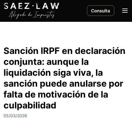
S
a
M
Consulta
l
e
t
n
a
ú
r
a
Sanción IRPF en declaración
l
conjunta: aunque la
c
o
liquidación siga viva, la
n
sanción puede anularse por
t
e
falta de motivación de la
n
i
culpabilidad
d
05/03/2026
o