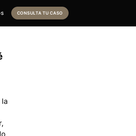
CONSULTA TU CASO
OS
é
 la
r,
do