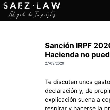
S
a
l
t
a
r
a
Sanción IRPF 2020
l
c
Hacienda no puede
o
n
27/03/2026
t
e
n
Te discuten unos gastos
i
declaración y, de propi
d
o
explicación suena a co
respirar y hacerse la 