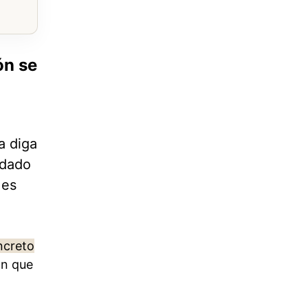
ón se
a diga
edado
 es
ncreto
ón que