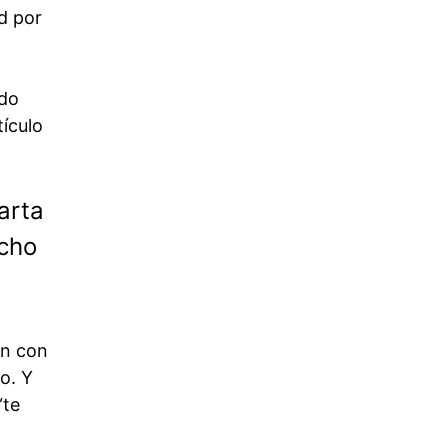
d por
ado
ículo
arta
ucho
ón con
o. Y
“te