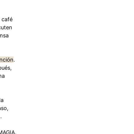
 café
cuten
ensa
anción
.
pués,
na
da
aso,
.
MAGIA.