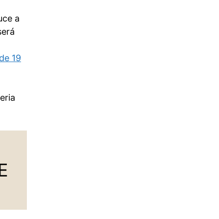
uce a
será
de 19
eria
E