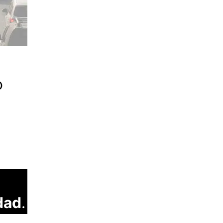
o
dad
.