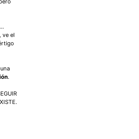
 pero
o…
 ve el
értigo
 una
ión
.
SEGUIR
XISTE.