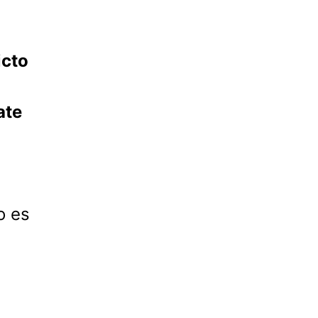
icto
ate
o es