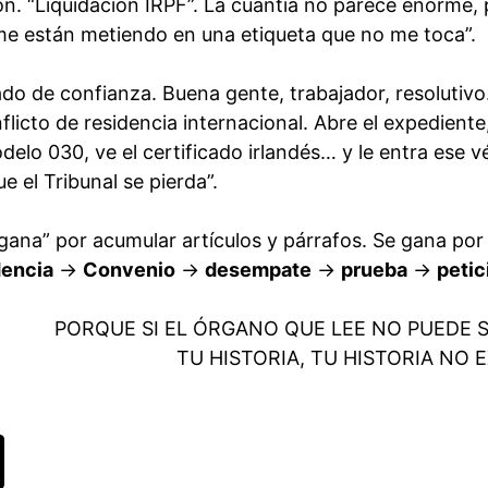
ión. “Liquidación IRPF”. La cuantía no parece enorme,
me están metiendo en una etiqueta que no me toca”.
ado de confianza. Buena gente, trabajador, resolutiv
flicto de residencia internacional. Abre el expediente,
delo 030, ve el certificado irlandés… y le entra ese v
e el Tribunal se pierda”.
“gana” por acumular artículos y párrafos. Se gana por
dencia
→
Convenio
→
desempate
→
prueba
→
petic
PORQUE SI EL ÓRGANO QUE LEE NO PUEDE 
TU HISTORIA, TU HISTORIA NO E