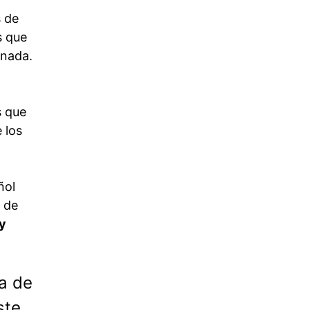
s de
s que
e nada.
s que
 los
ñol
 de
ey
a de
ste