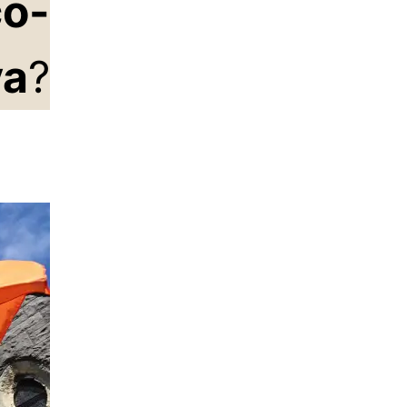
co-
va
?