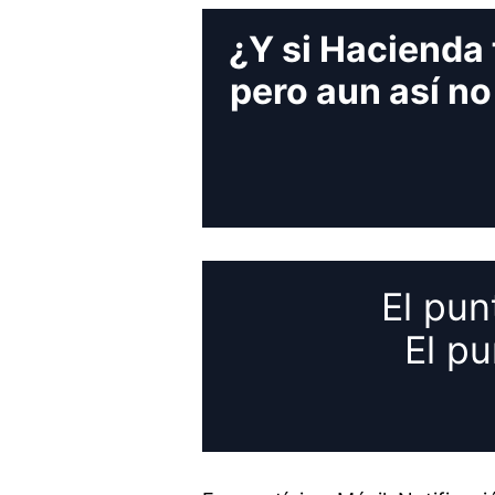
¿Y si Hacienda 
pero aun así no
El pun
El p