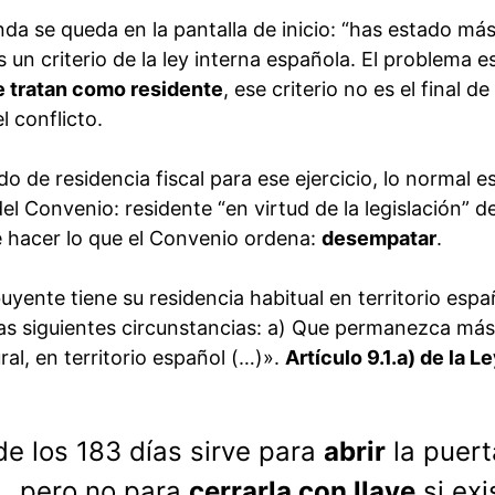
a se queda en la pantalla de inicio: “has estado má
s un criterio de la ley interna española. El problema e
e tratan como residente
, ese criterio no es el final d
l conflicto.
ado de residencia fiscal para ese ejercicio, lo normal e
el Convenio: residente “en virtud de la legislación” de
 hacer lo que el Convenio ordena:
desempatar
.
uyente tiene su residencia habitual en territorio espa
las siguientes circunstancias: a) Que permanezca más
ral, en territorio español (…)».
Artículo 9.1.a) de la L
 de los 183 días sirve para
abrir
la puert
a… pero no para
cerrarla con llave
si exi