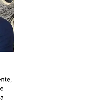
ente,
te
ra