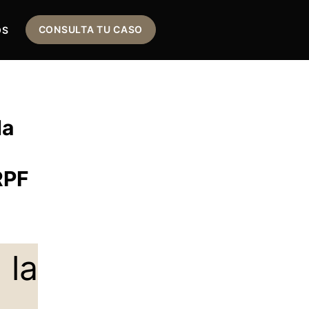
CONSULTA TU CASO
OS
da
RPF
 la