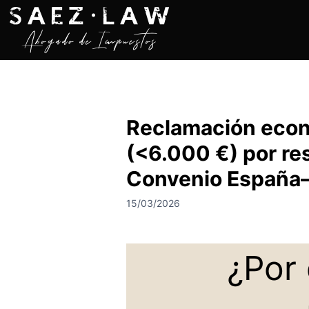
S
a
l
t
a
r
a
Reclamación econ
l
c
(<6.000 €) por res
o
n
Convenio España–I
t
15/03/2026
e
n
i
¿Por
d
o