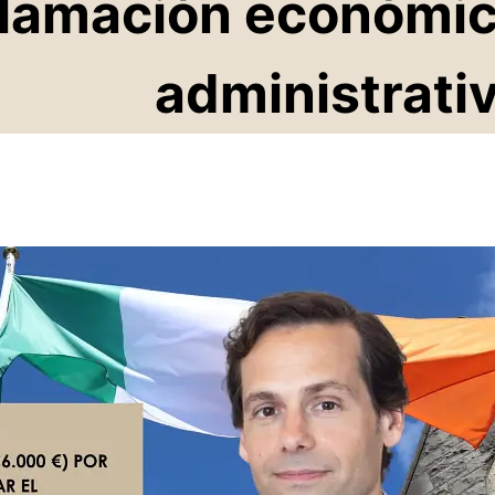
clamación económi
administrati