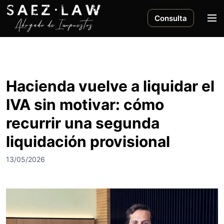
S
a
M
Consulta
l
e
t
n
a
ú
r
a
Hacienda vuelve a liquidar el
l
IVA sin motivar: cómo
c
o
recurrir una segunda
n
liquidación provisional
t
e
13/05/2026
n
i
d
o