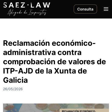
S
a
M
Consulta
l
e
t
n
a
ú
r
a
Reclamación económico-
l
administrativa contra
c
o
comprobación de valores de
n
ITP-AJD de la Xunta de
t
e
Galicia
n
i
26/05/2026
d
o