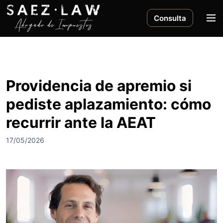
S
a
M
Consulta
l
e
t
n
a
ú
r
a
Providencia de apremio si
l
pediste aplazamiento: cómo
c
o
recurrir ante la AEAT
n
t
17/05/2026
e
n
i
d
o