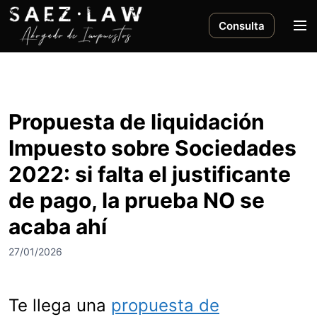
S
a
M
Consulta
l
e
t
n
a
ú
r
a
Propuesta de liquidación
l
Impuesto sobre Sociedades
c
o
2022: si falta el justificante
n
de pago, la prueba NO se
t
e
acaba ahí
n
i
27/01/2026
d
o
Te llega una
propuesta de