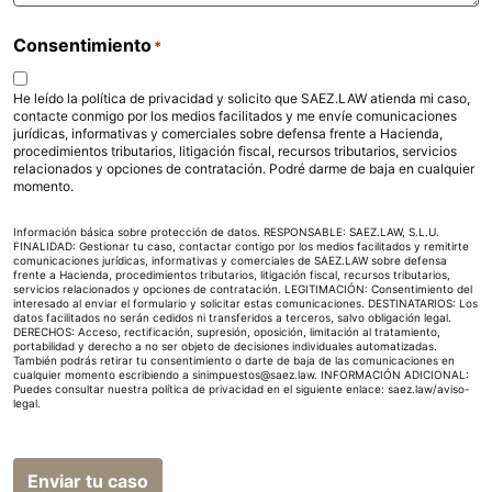
Consentimiento
*
He leído la política de privacidad y solicito que SAEZ.LAW atienda mi caso,
contacte conmigo por los medios facilitados y me envíe comunicaciones
jurídicas, informativas y comerciales sobre defensa frente a Hacienda,
procedimientos tributarios, litigación fiscal, recursos tributarios, servicios
relacionados y opciones de contratación. Podré darme de baja en cualquier
momento.
Información básica sobre protección de datos. RESPONSABLE: SAEZ.LAW, S.L.U.
FINALIDAD: Gestionar tu caso, contactar contigo por los medios facilitados y remitirte
comunicaciones jurídicas, informativas y comerciales de SAEZ.LAW sobre defensa
frente a Hacienda, procedimientos tributarios, litigación fiscal, recursos tributarios,
servicios relacionados y opciones de contratación. LEGITIMACIÓN: Consentimiento del
interesado al enviar el formulario y solicitar estas comunicaciones. DESTINATARIOS: Los
datos facilitados no serán cedidos ni transferidos a terceros, salvo obligación legal.
DERECHOS: Acceso, rectificación, supresión, oposición, limitación al tratamiento,
portabilidad y derecho a no ser objeto de decisiones individuales automatizadas.
También podrás retirar tu consentimiento o darte de baja de las comunicaciones en
cualquier momento escribiendo a sinimpuestos@saez.law. INFORMACIÓN ADICIONAL:
Puedes consultar nuestra política de privacidad en el siguiente enlace:
saez.law/aviso-
legal
.
Enviar tu caso