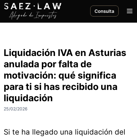
S
a
M
Consulta
l
e
t
n
a
ú
r
a
Liquidación IVA en Asturias
l
anulada por falta de
c
o
motivación: qué significa
n
para ti si has recibido una
t
e
liquidación
n
i
25/02/2026
d
o
Si te ha llegado una liquidación del