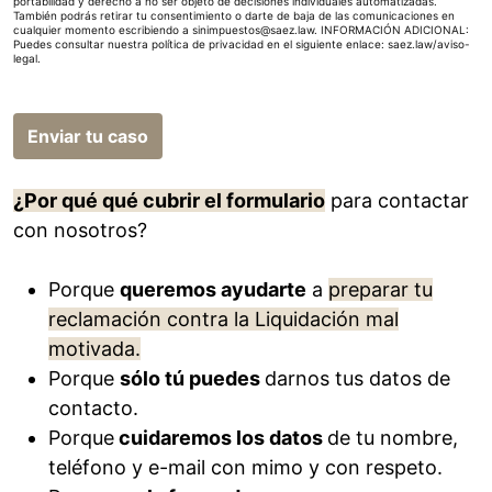
portabilidad y derecho a no ser objeto de decisiones individuales automatizadas.
También podrás retirar tu consentimiento o darte de baja de las comunicaciones en
cualquier momento escribiendo a sinimpuestos@saez.law. INFORMACIÓN ADICIONAL:
Puedes consultar nuestra política de privacidad en el siguiente enlace:
saez.law/aviso-
legal
.
Enviar tu caso
¿Por qué qué cubrir el formulario
para contactar
con nosotros?
Porque
queremos ayudarte
a
preparar tu
reclamación contra la Liquidación mal
motivada.
Porque
sólo tú puedes
darnos tus datos de
contacto.
Porque
cuidaremos los datos
de tu nombre,
teléfono y e-mail con mimo y con respeto.