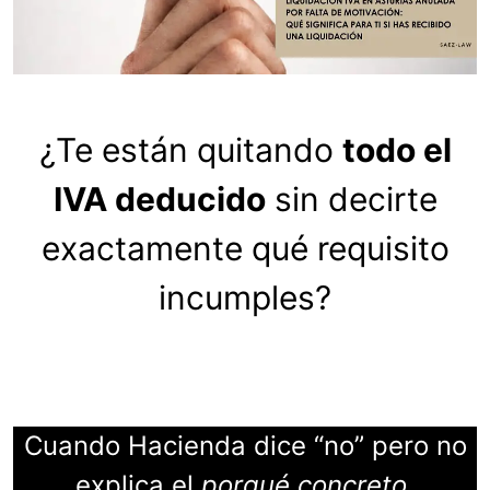
¿Te están quitando
todo el
IVA deducido
sin decirte
exactamente qué requisito
incumples?
Cuando Hacienda dice “no” pero no
explica el
porqué concreto
,