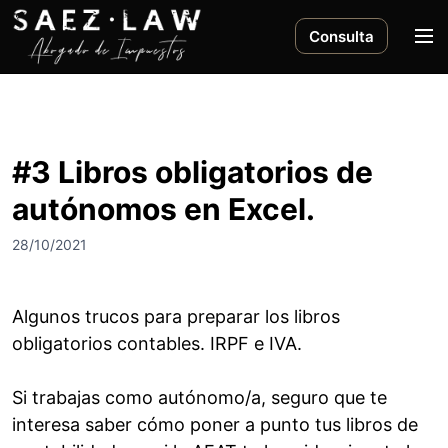
S
a
M
Consulta
l
e
t
n
a
ú
r
a
#3 Libros obligatorios de
l
autónomos en Excel.
c
o
28/10/2021
n
t
e
Algunos trucos para preparar los libros
n
obligatorios contables. IRPF e IVA.
i
d
o
Si trabajas como autónomo/a, seguro que te
interesa saber cómo poner a punto tus libros de