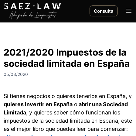
S
a
M
Consulta
l
e
t
n
a
ú
r
a
2021/2020 Impuestos de la
l
sociedad limitada en España
c
o
05/03/2020
n
t
e
Si tienes negocios o quieres tenerlos en España, y
n
quieres invertir en España
o
abrir una Sociedad
i
Limitada
, y quieres saber cómo funcionan los
d
o
impuestos de la sociedad limitada en España, este
es el mejor libro que puedes leer para comenzar: