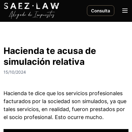
S
a
M
Consulta
l
e
t
n
a
ú
r
a
Hacienda te acusa de
l
simulación relativa
c
o
15/10/2024
n
t
e
Hacienda te dice que los servicios profesionales
n
facturados por la sociedad son simulados, ya que
i
tales servicios, en realidad, fueron prestados por
d
o
el socio profesional. Esto ocurre mucho.