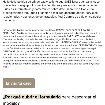
He leído la política de privacidad y solicito que SAEZ.LAW atienda mi caso,
contacte conmigo por los medios facilitados y me envíe comunicaciones
jurídicas, informativas y comerciales sobre defensa frente a Hacienda,
procedimientos tributarios, litigación fiscal, recursos tributarios, servicios
relacionados y opciones de contratación. Podré darme de baja en cualquier
momento.
Información básica sobre protección de datos. RESPONSABLE: SAEZ.LAW, S.L.U.
FINALIDAD: Gestionar tu caso, contactar contigo por los medios facilitados y remitirte
comunicaciones jurídicas, informativas y comerciales de SAEZ.LAW sobre defensa
frente a Hacienda, procedimientos tributarios, litigación fiscal, recursos tributarios,
servicios relacionados y opciones de contratación. LEGITIMACIÓN: Consentimiento del
interesado al enviar el formulario y solicitar estas comunicaciones. DESTINATARIOS: Los
datos facilitados no serán cedidos ni transferidos a terceros, salvo obligación legal.
DERECHOS: Acceso, rectificación, supresión, oposición, limitación al tratamiento,
portabilidad y derecho a no ser objeto de decisiones individuales automatizadas.
También podrás retirar tu consentimiento o darte de baja de las comunicaciones en
cualquier momento escribiendo a sinimpuestos@saez.law. INFORMACIÓN ADICIONAL:
Puedes consultar nuestra política de privacidad en el siguiente enlace:
saez.law/aviso-
legal
.
Enviar tu caso
¿Por qué cubrir el formulario
para descargar el
modelo?