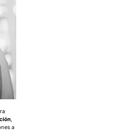
ura
ación
,
iones a