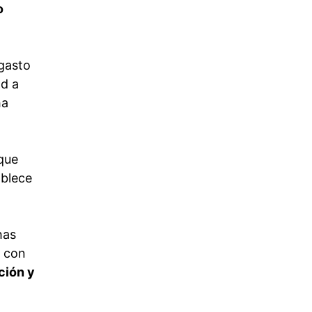
o
 gasto
ad a
ha
 que
ablece
has
s con
ción y