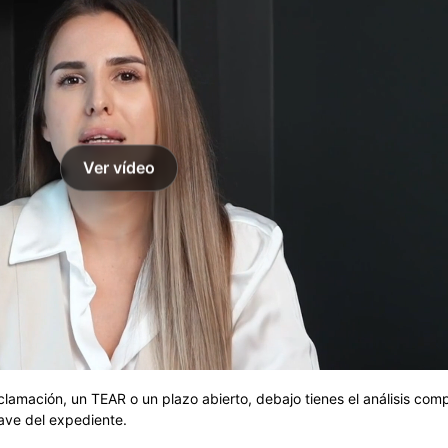
Ver vídeo
eclamación, un TEAR o un plazo abierto, debajo tienes el análisis com
lave del expediente.