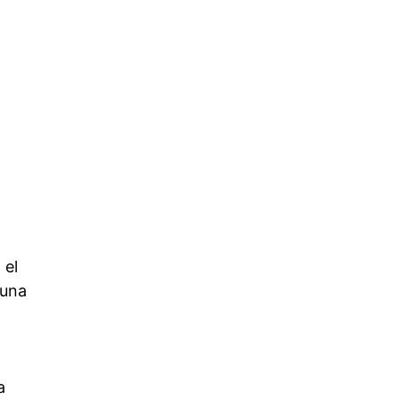
 el
 una
a