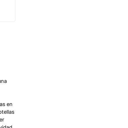
una
as en
tellas
er
vidad