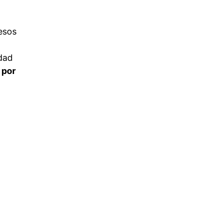
esos
idad
 por