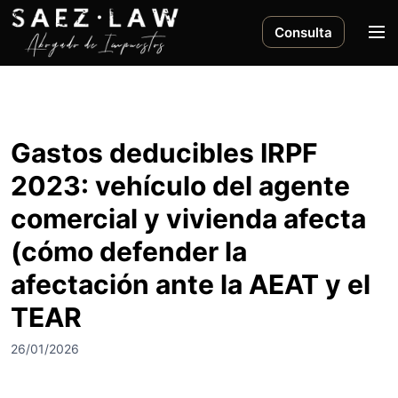
S
a
M
Consulta
l
e
t
n
a
ú
r
a
Gastos deducibles IRPF
l
2023: vehículo del agente
c
o
comercial y vivienda afecta
n
(cómo defender la
t
e
afectación ante la AEAT y el
n
i
TEAR
d
26/01/2026
o