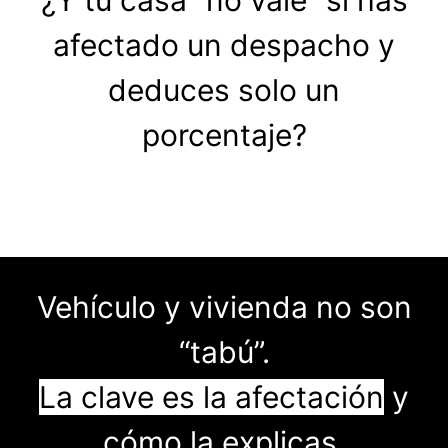
¿Y tu casa “no vale” si has
afectado un despacho y
deduces solo un
porcentaje?
Vehículo y vivienda no son
“tabú”.
La clave es la afectación
y
cómo la explicas.