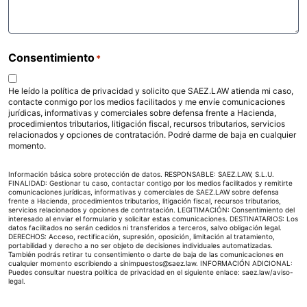
Consentimiento
*
He leído la política de privacidad y solicito que SAEZ.LAW atienda mi caso,
contacte conmigo por los medios facilitados y me envíe comunicaciones
jurídicas, informativas y comerciales sobre defensa frente a Hacienda,
procedimientos tributarios, litigación fiscal, recursos tributarios, servicios
relacionados y opciones de contratación. Podré darme de baja en cualquier
momento.
Información básica sobre protección de datos. RESPONSABLE: SAEZ.LAW, S.L.U.
FINALIDAD: Gestionar tu caso, contactar contigo por los medios facilitados y remitirte
comunicaciones jurídicas, informativas y comerciales de SAEZ.LAW sobre defensa
frente a Hacienda, procedimientos tributarios, litigación fiscal, recursos tributarios,
servicios relacionados y opciones de contratación. LEGITIMACIÓN: Consentimiento del
interesado al enviar el formulario y solicitar estas comunicaciones. DESTINATARIOS: Los
datos facilitados no serán cedidos ni transferidos a terceros, salvo obligación legal.
DERECHOS: Acceso, rectificación, supresión, oposición, limitación al tratamiento,
portabilidad y derecho a no ser objeto de decisiones individuales automatizadas.
También podrás retirar tu consentimiento o darte de baja de las comunicaciones en
cualquier momento escribiendo a sinimpuestos@saez.law. INFORMACIÓN ADICIONAL:
Puedes consultar nuestra política de privacidad en el siguiente enlace:
saez.law/aviso-
legal
.