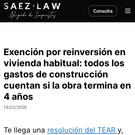
S
a
M
Consulta
l
e
t
n
a
ú
r
a
Exención por reinversión en
l
vivienda habitual: todos los
c
o
gastos de construcción
n
cuentan si la obra termina en
t
e
4 años
n
i
19/02/2026
d
o
Te llega una
resolución del TEAR
y,