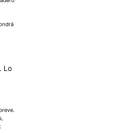
dadero
pondrá
. Lo
breve.
s,
;