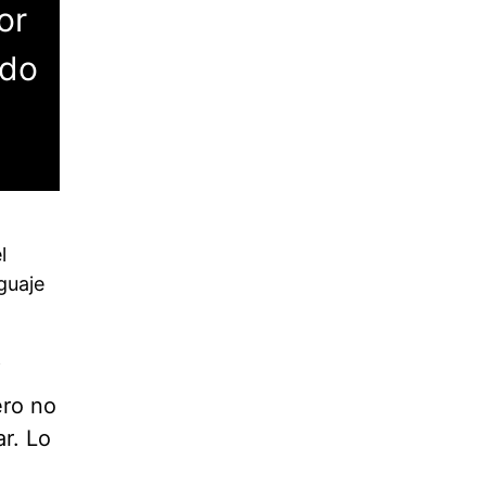
or
odo
o.
l
guaje
ero no
ar. Lo