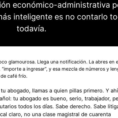
ión económico-administrativa p
más inteligente es no contarlo t
todavía.
la puerta. Luego se pelea el fond
oco glamourosa. Llega una notificación. La abres en e
n”, “importe a ingresar”, y esa mezcla de números y len
de café frío.
 tu abogado, llamas a quien pillas primero. Y ahí
ñol: tu abogado es bueno, serio, trabajador, p
utarios todos los días. Sabe derecho. Sabe litig
cal claro, no una clase magistral de cuarenta