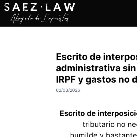
S
a
l
t
a
r
a
Escrito de interp
l
c
administrativa si
o
n
IRPF y gastos no 
t
02/03/2026
e
n
i
Escrito de interposic
d
o
tributario no n
humilde y bastante m