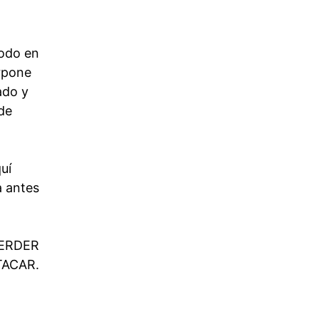
todo en
erpone
ado y
de
uí
a antes
PERDER
TACAR.