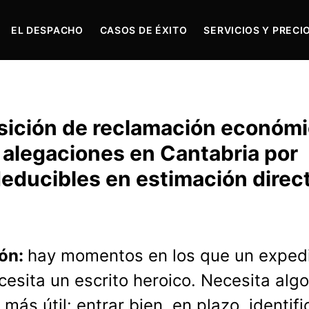
EL DESPACHO
CASOS DE ÉXITO
SERVICIOS Y PRECI
osición de reclamación económ
n alegaciones en Cantabria por
deducibles en estimación direc
ión:
hay momentos en los que un exped
ecesita un escrito heroico. Necesita alg
ás útil: entrar bien, en plazo, identifi