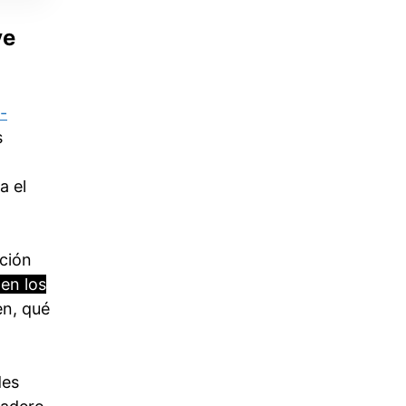
ve
-
s
a el
ación
 en los
en, qué
des