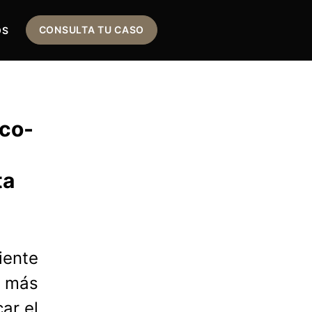
CONSULTA TU CASO
OS
ico-
ta
iente
o más
car el