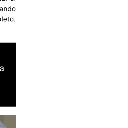
uando
leto.
a