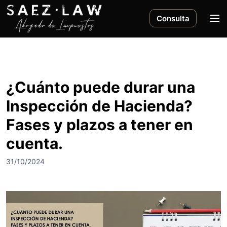
S
a
M
Consulta
l
e
t
n
a
ú
r
a
¿Cuánto puede durar una
l
Inspección de Hacienda?
c
o
Fases y plazos a tener en
n
cuenta.
t
e
31/10/2024
n
i
d
o