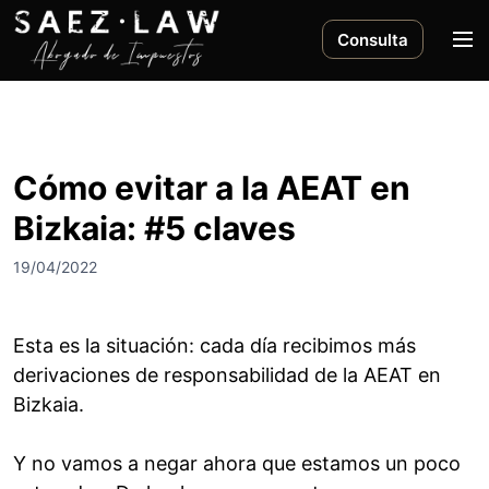
S
a
M
Consulta
l
e
t
n
a
ú
r
a
Cómo evitar a la AEAT en
l
Bizkaia: #5 claves
c
o
19/04/2022
n
t
e
Esta es la situación: cada día recibimos más
n
derivaciones de responsabilidad de la AEAT en
i
Bizkaia.
d
o
Y no vamos a negar ahora que estamos un poco