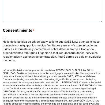
Consentimiento
*
He leído la política de privacidad y solicito que SAEZ.LAW atienda mi caso,
contacte conmigo por los medios facilitados y me envíe comunicaciones
jurídicas, informativas y comerciales sobre defensa frente a Hacienda,
procedimientos tributarios, litigación fiscal, recursos tributarios, servicios
relacionados y opciones de contratación. Podré darme de baja en cualquier
momento.
Información básica sobre protección de datos. RESPONSABLE: SAEZ.LAW, S.L.U.
FINALIDAD: Gestionar tu caso, contactar contigo por los medios facilitados y remitirte
comunicaciones jurídicas, informativas y comerciales de SAEZ.LAW sobre defensa
frente a Hacienda, procedimientos tributarios, litigación fiscal, recursos tributarios,
servicios relacionados y opciones de contratación. LEGITIMACIÓN: Consentimiento del
interesado al enviar el formulario y solicitar estas comunicaciones. DESTINATARIOS: Los
datos facilitados no serán cedidos ni transferidos a terceros, salvo obligación legal.
DERECHOS: Acceso, rectificación, supresión, oposición, limitación al tratamiento,
portabilidad y derecho a no ser objeto de decisiones individuales automatizadas.
También podrás retirar tu consentimiento o darte de baja de las comunicaciones en
cualquier momento escribiendo a sinimpuestos@saez.law. INFORMACIÓN ADICIONAL:
Puedes consultar nuestra política de privacidad en el siguiente enlace:
saez.law/aviso-