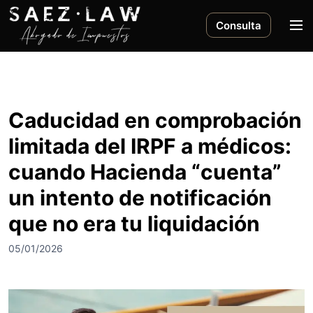
S
a
M
Consulta
l
e
t
n
a
ú
r
a
Caducidad en comprobación
l
limitada del IRPF a médicos:
c
o
cuando Hacienda “cuenta”
n
un intento de notificación
t
e
que no era tu liquidación
n
i
05/01/2026
d
o