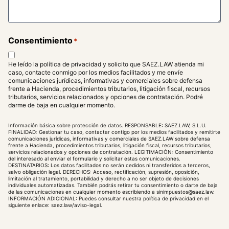
Consentimiento
*
He leído la política de privacidad y solicito que SAEZ.LAW atienda mi
caso, contacte conmigo por los medios facilitados y me envíe
comunicaciones jurídicas, informativas y comerciales sobre defensa
frente a Hacienda, procedimientos tributarios, litigación fiscal, recursos
tributarios, servicios relacionados y opciones de contratación. Podré
darme de baja en cualquier momento.
Información básica sobre protección de datos. RESPONSABLE: SAEZ.LAW, S.L.U.
FINALIDAD: Gestionar tu caso, contactar contigo por los medios facilitados y remitirte
comunicaciones jurídicas, informativas y comerciales de SAEZ.LAW sobre defensa
frente a Hacienda, procedimientos tributarios, litigación fiscal, recursos tributarios,
servicios relacionados y opciones de contratación. LEGITIMACIÓN: Consentimiento
del interesado al enviar el formulario y solicitar estas comunicaciones.
DESTINATARIOS: Los datos facilitados no serán cedidos ni transferidos a terceros,
salvo obligación legal. DERECHOS: Acceso, rectificación, supresión, oposición,
limitación al tratamiento, portabilidad y derecho a no ser objeto de decisiones
individuales automatizadas. También podrás retirar tu consentimiento o darte de baja
de las comunicaciones en cualquier momento escribiendo a sinimpuestos@saez.law.
INFORMACIÓN ADICIONAL: Puedes consultar nuestra política de privacidad en el
siguiente enlace:
saez.law/aviso-legal
.