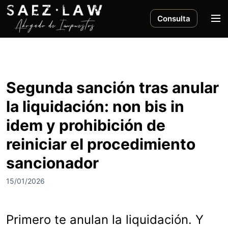
S
a
M
Consulta
l
e
t
n
a
ú
r
a
Segunda sanción tras anular
l
la liquidación: non bis in
c
o
idem y prohibición de
n
reiniciar el procedimiento
t
e
sancionador
n
i
15/01/2026
d
o
Primero te anulan la liquidación. Y