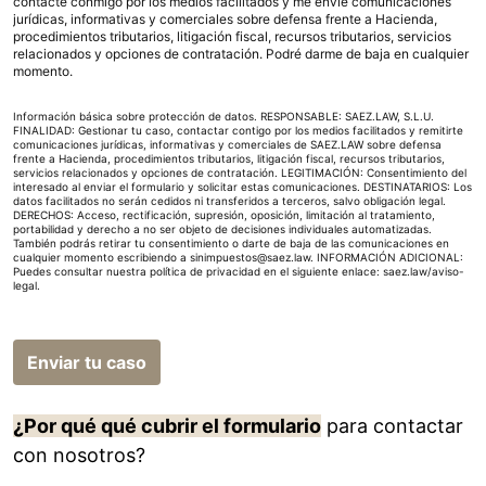
contacte conmigo por los medios facilitados y me envíe comunicaciones
jurídicas, informativas y comerciales sobre defensa frente a Hacienda,
procedimientos tributarios, litigación fiscal, recursos tributarios, servicios
relacionados y opciones de contratación. Podré darme de baja en cualquier
momento.
Información básica sobre protección de datos. RESPONSABLE: SAEZ.LAW, S.L.U.
FINALIDAD: Gestionar tu caso, contactar contigo por los medios facilitados y remitirte
comunicaciones jurídicas, informativas y comerciales de SAEZ.LAW sobre defensa
frente a Hacienda, procedimientos tributarios, litigación fiscal, recursos tributarios,
servicios relacionados y opciones de contratación. LEGITIMACIÓN: Consentimiento del
interesado al enviar el formulario y solicitar estas comunicaciones. DESTINATARIOS: Los
datos facilitados no serán cedidos ni transferidos a terceros, salvo obligación legal.
DERECHOS: Acceso, rectificación, supresión, oposición, limitación al tratamiento,
portabilidad y derecho a no ser objeto de decisiones individuales automatizadas.
También podrás retirar tu consentimiento o darte de baja de las comunicaciones en
cualquier momento escribiendo a sinimpuestos@saez.law. INFORMACIÓN ADICIONAL:
Puedes consultar nuestra política de privacidad en el siguiente enlace:
saez.law/aviso-
legal
.
Enviar tu caso
¿Por qué qué cubrir el formulario
para contactar
con nosotros?