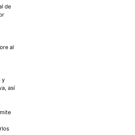
al de
or
ore al
 y
a, así
emite
rlos