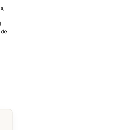
s,
l
 de