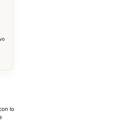
ivo
con lo
e