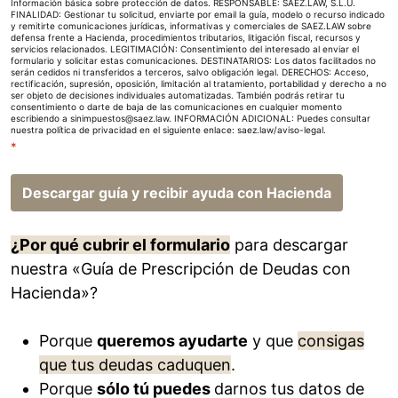
n
Información básica sobre protección de datos. RESPONSABLE: SAEZ.LAW, S.L.U.
FINALIDAD: Gestionar tu solicitud, enviarte por email la guía, modelo o recurso indicado
t
y remitirte comunicaciones jurídicas, informativas y comerciales de SAEZ.LAW sobre
defensa frente a Hacienda, procedimientos tributarios, litigación fiscal, recursos y
i
servicios relacionados. LEGITIMACIÓN: Consentimiento del interesado al enviar el
m
formulario y solicitar estas comunicaciones. DESTINATARIOS: Los datos facilitados no
serán cedidos ni transferidos a terceros, salvo obligación legal. DERECHOS: Acceso,
i
rectificación, supresión, oposición, limitación al tratamiento, portabilidad y derecho a no
ser objeto de decisiones individuales automatizadas. También podrás retirar tu
e
consentimiento o darte de baja de las comunicaciones en cualquier momento
escribiendo a sinimpuestos@saez.law. INFORMACIÓN ADICIONAL: Puedes consultar
n
nuestra política de privacidad en el siguiente enlace:
saez.law/aviso-legal
.
*
t
o
Descargar guía y recibir ayuda con Hacienda
*
¿Por qué cubrir el formulario
para descargar
nuestra «Guía de Prescripción de Deudas con
Hacienda»?
Porque
queremos ayudarte
y que
consigas
que tus deudas caduquen
.
Porque
sólo tú puedes
darnos tus datos de