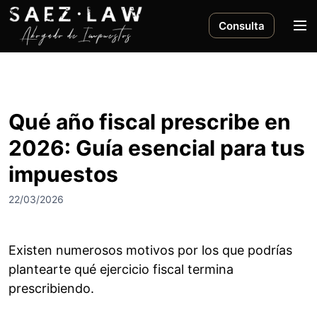
S
a
M
Consulta
l
e
t
n
a
ú
r
a
Qué año fiscal prescribe en
l
2026: Guía esencial para tus
c
o
impuestos
n
t
22/03/2026
e
n
i
Existen numerosos motivos por los que podrías
d
plantearte qué ejercicio fiscal termina
o
prescribiendo.