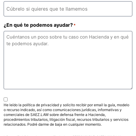
¿En qué te podemos ayudar?
*
C
He leído la política de privacidad y solicito recibir por email la guía, modelo
o
o recurso indicado, así como comunicaciones jurídicas, informativas y
n
comerciales de SAEZ.LAW sobre defensa frente a Hacienda,
procedimientos tributarios, litigación fiscal, recursos tributarios y servicios
s
relacionados. Podré darme de baja en cualquier momento.
e