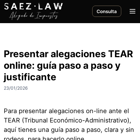
S
a
M
Consulta
l
e
t
n
a
ú
r
a
Presentar alegaciones TEAR
l
online: guía paso a paso y
c
o
justificante
n
t
23/01/2026
e
n
i
Para presentar alegaciones on-line ante el
d
TEAR (Tribunal Económico-Administrativo),
o
aquí tienes una guía paso a paso, clara y sin
rodeos, para hacerlo online.