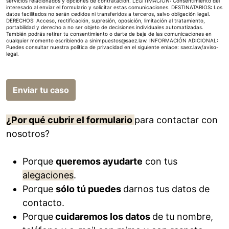
servicios relacionados y opciones de contratación. LEGITIMACIÓN: Consentimiento del
interesado al enviar el formulario y solicitar estas comunicaciones. DESTINATARIOS: Los
datos facilitados no serán cedidos ni transferidos a terceros, salvo obligación legal.
DERECHOS: Acceso, rectificación, supresión, oposición, limitación al tratamiento,
portabilidad y derecho a no ser objeto de decisiones individuales automatizadas.
También podrás retirar tu consentimiento o darte de baja de las comunicaciones en
cualquier momento escribiendo a sinimpuestos@saez.law. INFORMACIÓN ADICIONAL:
Puedes consultar nuestra política de privacidad en el siguiente enlace:
saez.law/aviso-
legal
.
Enviar tu caso
¿Por qué cubrir el formulario
para contactar con
nosotros?
Porque
queremos ayudarte
con tus
alegaciones
.
Porque
sólo tú puedes
darnos tus datos de
contacto.
Porque
cuidaremos los datos
de tu nombre,