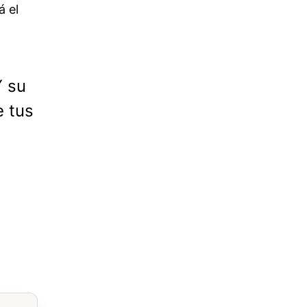
á el
Y su
e tus