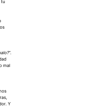
 tu
o
Los
malo?
”.
idad
do mal
nos
ras,
dor. Y