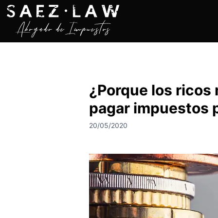
S
a
l
t
a
r
a
¿Porque los ricos
l
c
pagar impuestos 
o
n
20/05/2020
t
e
n
i
d
o