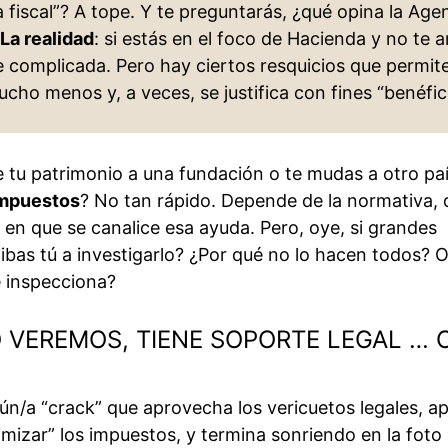
a fiscal”? A tope. Y te preguntarás, ¿qué opina la Age
La realidad
: si estás en el foco de Hacienda y no te
 complicada. Pero hay ciertos resquicios que permit
cho menos y, a veces, se justifica con fines “benéfi
e tu patrimonio a una fundación o te mudas a otro pa
impuestos
? No tan rápido. Depende de la normativa, 
 en que se canalice esa ayuda. Pero, oye, si grandes
ibas tú a investigarlo? ¿Por qué no lo hacen todos? 
e inspecciona?
VEREMOS, TIENE SOPORTE LEGAL … O
ún/a “crack” que aprovecha los vericuetos legales, a
mizar” los impuestos, y termina sonriendo en la foto