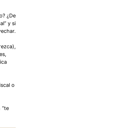
to? ¿De
l” y si
vechar.
rezca),
es,
ica
iscal o
.
 “te