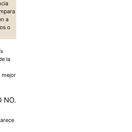
ncia
 ampara
en a
cos o
ís
de la
O mejor
 NO.
parece