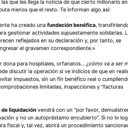
as que les llega la noticia de que cierto millonario en
ibuta menos que el resto. Te informan algo así:
uyente ha creado una
fundación benéfica
, transfiriend
ra gestionar actividades supuestamente solidarias. 
ecen reflejados en su declaración y, por tanto, se
ingresar el gravamen correspondiente.»
ñor dona para hospitales, orfanatos…
¿cómo va a ser 
ede discutir la operación si ve indicios de que en real
vitar impuestos, sin un fin benéfico real o cumplien
s comprobaciones limitadas, inspecciones y “facturas
 de liquidación
vendrá con un “por favor, demuéstre
ación y no un autopréstamo encubierto”. Si no lo log
a fiscal y, tal vez, abrirá un procedimiento sanciona