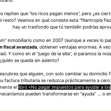
utario.
os repiten que “los ricos pagan menos”, pero ¿es cier
 resto? Veamos en qué consiste esta “filantropía fisca
hay un trasfondo que tú también podrías apro
om” inmobiliario como en 2007 (aunque a veces lo pa
ón fiscal avanzada
, obtienen ventajas enormes. A vec
dad. Y como en el “juego de la silla”, si paramos la mús
¿quién se queda sin asiento?
descubres que alguien, con solo cambiar su domicilio f
 su factura tributaria se reduzca prácticamente a cero
amente el
libro «No pagar impuestos para ayudar a los
 mecanismos pueden transformarse en “ayuda” … o en