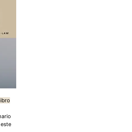
libro
nario
 este