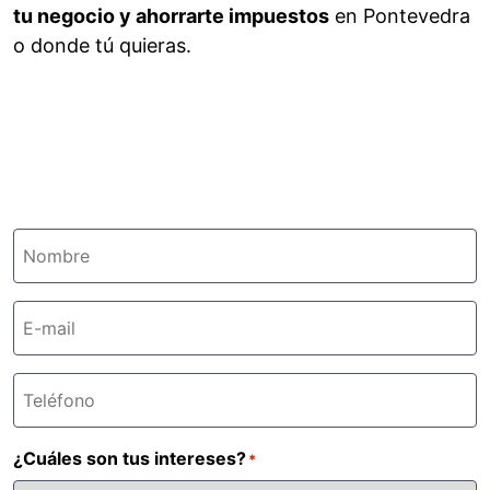
tu negocio y ahorrarte impuestos
en Pontevedra
o donde tú quieras.
N
o
m
E
b
m
r
a
e
T
i
*
e
l
l
*
¿Cuáles son tus intereses?
*
é
f