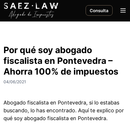
S
a
M
Consulta
l
e
t
n
a
ú
r
a
Por qué soy abogado
l
fiscalista en Pontevedra –
c
o
Ahorra 100% de impuestos
n
t
04/06/2021
e
n
i
Abogado fiscalista en Pontevedra, si lo estabas
d
buscando, lo has encontrado. Aquí te explico por
o
qué soy abogado fiscalista en Pontevedra.