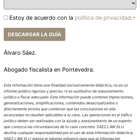
o
n
Estoy de acuerdo con la
política de privacidad
.
C
*
o
o
*
n
DESCARGAR LA GUÍA
s
e
Álvaro Sáez.
n
t
Abogado fiscalista en Pontevedra.
i
m
i
Esta información tiene una finalidad exclusivamente didáctica, no es un
informe jurídico riguroso y preciso, ni es sustitutivo de asesoramiento
e
jurídico o fiscal adecuado. Esta información puede contener imprecisiones,
n
generalizaciones, simplificaciones, contenidos desactualizados o
t
directamente errores que conlleven que las conclusiones en ella
o
alcanzadas no resulten aplicables a tu caso. Las operaciones en el tráfico
jurídico deben ser realizadas con la ayuda y asesoramiento de un experto
*
que conozca las circunstancias de tu caso concreto. SAEZ.LAW SLU
declina cualquier responsabilidad por el uso de esta información didáctica.
SAEZ.LAW SLU realiza el máximo esfuerzo para que la información