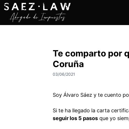
S
a
l
t
a
r
a
Te comparto por q
l
c
Coruña
o
n
03/06/2021
t
e
n
Soy Álvaro Sáez y te cuento p
i
d
Si te ha llegado la carta certif
o
seguir los 5 pasos
que yo siemp