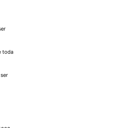
ser
e toda
 ser