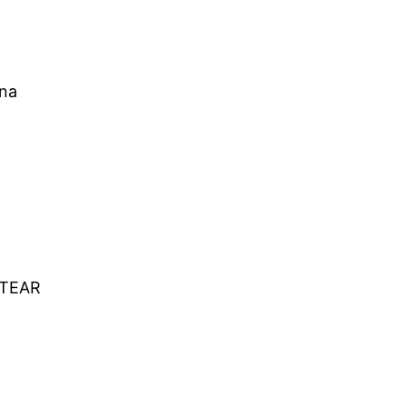
una
l TEAR