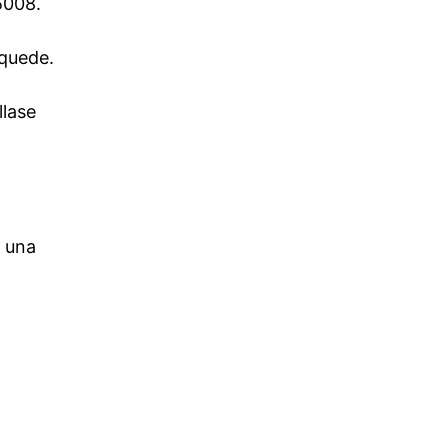
5008.
 quede.
llase
r una