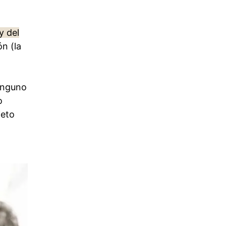
y del
n (la
inguno
o
jeto