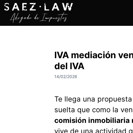
S
a
l
t
a
r
a
IVA mediación ve
l
c
del IVA
o
n
14/02/2026
t
e
n
Te llega una propuesta
i
suelta que como la ve
d
o
comisión inmobiliaria
vive de una actividad 