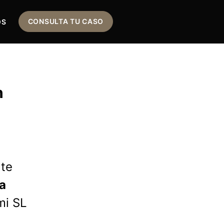
CONSULTA TU CASO
OS
n
 te
la
mi SL