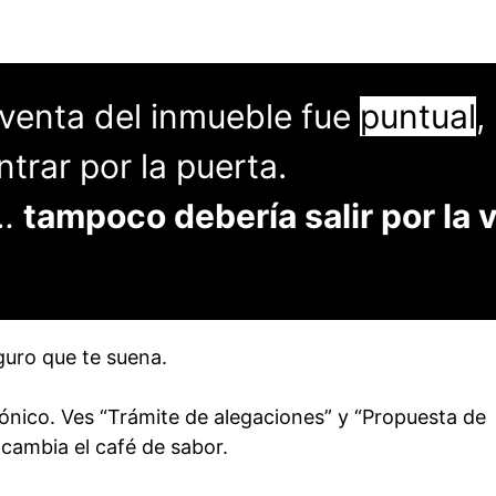
a venta del inmueble fue
puntual
,
ntrar por la puerta.
n…
tampoco debería salir por la 
guro que te suena.
rónico. Ves “Trámite de alegaciones” y “Propuesta de
e cambia el café de sabor.