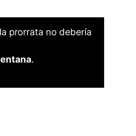
 la prorrata no debería
ventana
.