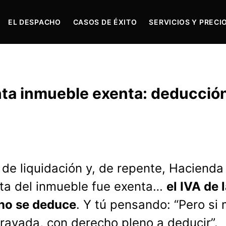
EL DESPACHO
CASOS DE ÉXITO
SERVICIOS Y PRECI
nta inmueble exenta: deducció
 de liquidación y, de repente, Hacienda
nta del inmueble fue exenta…
el IVA de 
 no se deduce
. Y tú pensando: “Pero si 
gravada, con derecho pleno a deducir”.