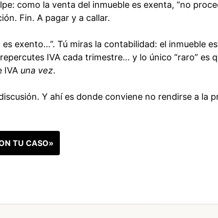
olpe: como la venta del inmueble es exenta, “no proce
ón. Fin. A pagar y a callar.
si es exento…”. Tú miras la contabilidad: el inmueble e
ú repercutes IVA cada trimestre… y lo único “raro” es 
e IVA
una vez
.
 discusión. Y ahí es donde conviene no rendirse a la p
ON TU CASO»