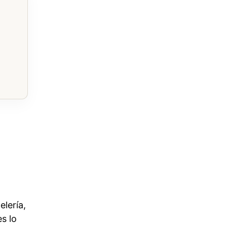
l
elería,
es lo