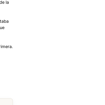
de la
staba
que
rimera.