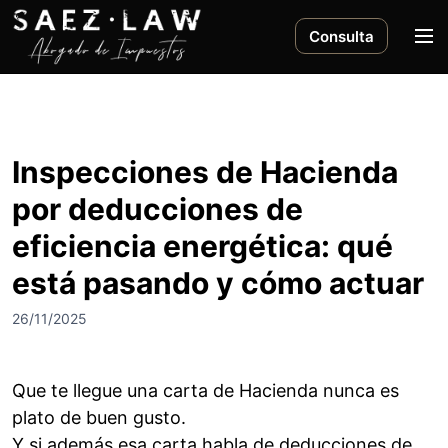
S
a
M
Consulta
l
e
t
n
a
ú
r
a
Inspecciones de Hacienda
l
por deducciones de
c
o
eficiencia energética: qué
n
está pasando y cómo actuar
t
e
26/11/2025
n
i
d
Que te llegue una carta de Hacienda nunca es
o
plato de buen gusto.
Y si además esa carta habla de deducciones de