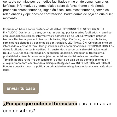
contacte conmigo por los medios facilitados y me envíe comunicaciones
jurídicas, informativas y comerciales sobre defensa frente a Hacienda,
procedimientos tributarios, litigación fiscal, recursos tributarios, servicios
relacionados y opciones de contratación. Podré darme de baja en cualquier
momento.
Información básica sobre protección de datos. RESPONSABLE: SAEZ.LAW, S.L.U.
FINALIDAD: Gestionar tu caso, contactar contigo por los medios facilitados y remitirte
comunicaciones jurídicas, informativas y comerciales de SAEZ.LAW sobre defensa
frente a Hacienda, procedimientos tributarios, litigación fiscal, recursos tributarios,
servicios relacionados y opciones de contratación. LEGITIMACIÓN: Consentimiento del
interesado al enviar el formulario y solicitar estas comunicaciones. DESTINATARIOS: Los
datos facilitados no serán cedidos ni transferidos a terceros, salvo obligación legal.
DERECHOS: Acceso, rectificación, supresión, oposición, limitación al tratamiento,
portabilidad y derecho a no ser objeto de decisiones individuales automatizadas.
También podrás retirar tu consentimiento o darte de baja de las comunicaciones en
cualquier momento escribiendo a sinimpuestos@saez.law. INFORMACIÓN ADICIONAL:
Puedes consultar nuestra política de privacidad en el siguiente enlace:
saez.law/aviso-
legal
.
Enviar tu caso
¿Por qué qué cubrir el formulario
para contactar
con nosotros?