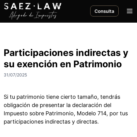
S
a
M
Consulta
l
e
t
n
a
ú
r
a
Participaciones indirectas y
l
su exención en Patrimonio
c
o
31/07/2025
n
t
e
Si tu patrimonio tiene cierto tamaño, tendrás
n
obligación de presentar la declaración del
i
Impuesto sobre Patrimonio, Modelo 714, por tus
d
o
participaciones indirectas y directas.