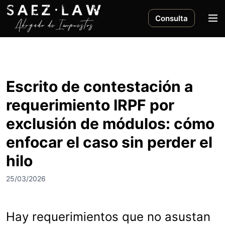
S
a
M
Consulta
l
e
t
n
a
ú
r
a
Escrito de contestación a
l
requerimiento IRPF por
c
o
exclusión de módulos: cómo
n
enfocar el caso sin perder el
t
e
hilo
n
i
25/03/2026
d
o
Hay requerimientos que no asustan